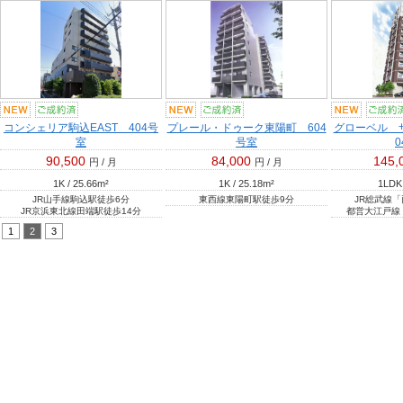
コンシェリア駒込EAST 404号
プレール・ドゥーク東陽町 604
グローベル 
室
号室
90,500
84,000
145,
円 / 月
円 / 月
1K / 25.66
m²
1K / 25.18
m²
1LDK 
JR山手線駒込駅徒歩6分
東西線東陽町駅徒歩9分
JR総武線
JR京浜東北線田端駅徒歩14分
都営大江戸線